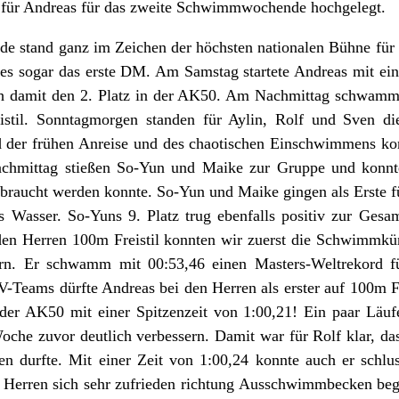
e für Andreas für das zweite Schwimmwochende hochgelegt.
e stand ganz im Zeichen der höchsten nationalen Bühne für
es sogar das erste DM. Am Samstag startete Andreas mit ein
ich damit den 2. Platz in der AK50. Am Nachmittag schwamm
istil. Sonntagmorgen standen für Aylin, Rolf und Sven d
 der frühen Anreise und des chaotischen Einschwimmens kon
achmittag stießen So-Yun und Maike zur Gruppe und konnte
braucht werden konnte. So-Yun und Maike gingen als Erste für
 Wasser. So-Yuns 9. Platz trug ebenfalls positiv zur Gesa
 den Herren 100m Freistil konnten wir zuerst die Schwimmk
. Er schwamm mit 00:53,46 einen Masters-Weltrekord für
-Teams dürfte Andreas bei den Herren als erster auf 100m Fr
der AK50 mit einer Spitzenzeit von 1:00,21! Ein paar Läuf
oche zuvor deutlich verbessern. Damit war für Rolf klar, da
n durfte. Mit einer Zeit von 1:00,24 konnte auch er schlus
e Herren sich sehr zufrieden richtung Ausschwimmbecken beg