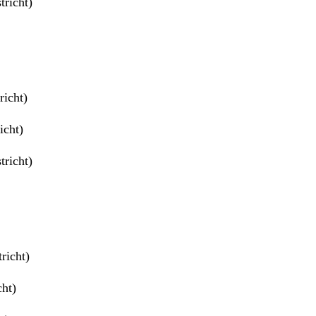
richt)
richt)
icht)
richt)
richt)
ht)