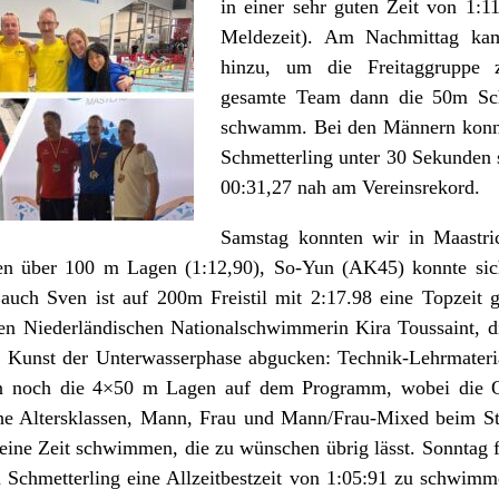
in einer sehr guten Zeit von 1:1
Meldezeit). Am Nachmittag ka
hinzu, um die Freitaggruppe 
gesamte Team dann die 50m Sch
schwamm. Bei den Männern konn
Schmetterling unter 30 Sekunde
00:31,27 nah am Vereinsrekord.
Samstag konnten wir in Maastrich
n über 100 m Lagen (1:12,90), So-Yun (AK45) konnte sich
nd auch Sven ist auf 200m Freistil mit 2:17.98 eine Topzei
en Niederländischen Nationalschwimmerin Kira Toussaint, 
 Kunst der Unterwasserphase abgucken: Technik-Lehrmateri
n noch die 4×50 m Lagen auf dem Programm, wobei die Org
che Altersklassen, Mann, Frau und Mann/Frau-Mixed beim St
eine Zeit schwimmen, die zu wünschen übrig lässt. Sonntag f
 Schmetterling eine Allzeitbestzeit von 1:05:91 zu schwim