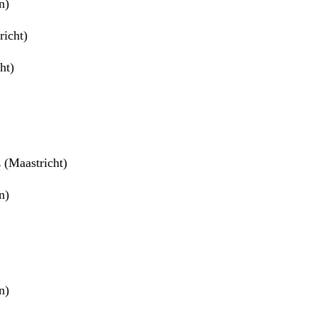
n)
richt)
ht)
z (Maastricht)
n)
n)