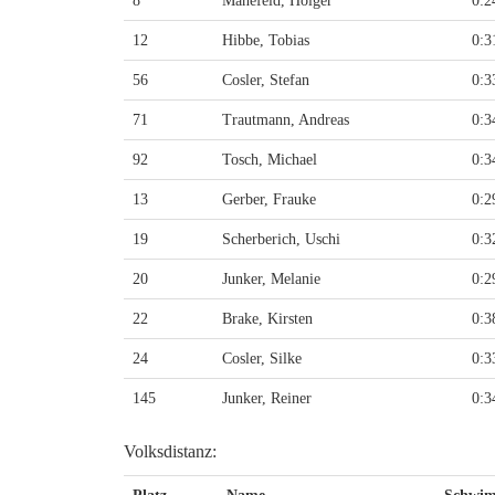
8
Manefeld, Holger
0:2
12
Hibbe, Tobias
0:3
56
Cosler, Stefan
0:3
71
Trautmann, Andreas
0:3
92
Tosch, Michael
0:3
13
Gerber, Frauke
0:2
19
Scherberich, Uschi
0:3
20
Junker, Melanie
0:2
22
Brake, Kirsten
0:3
24
Cosler, Silke
0:3
145
Junker, Reiner
0:3
Volksdistanz: