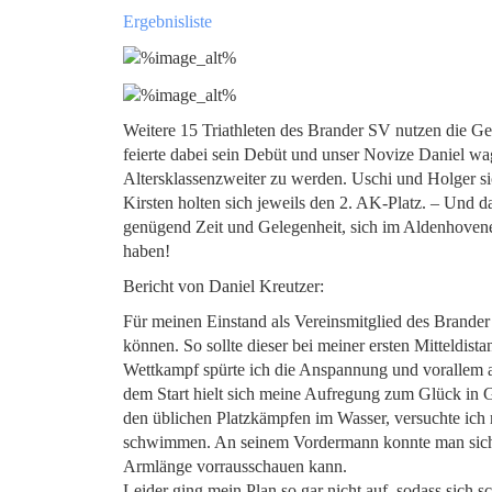
Ergebnisliste
Weitere 15 Triathleten des Brander SV nutzen die Ge
feierte dabei sein Debüt und unser Novize Daniel wagt
Altersklassenzweiter zu werden. Uschi und Holger s
Kirsten holten sich jeweils den 2. AK-Platz. – Und da
genügend Zeit und Gelegenheit, sich im Aldenhoven
haben!
Bericht von Daniel Kreutzer:
Für meinen Einstand als Vereinsmitglied des Brander
können. So sollte dieser bei meiner ersten Mitteldis
Wettkampf spürte ich die Anspannung und vorallem a
dem Start hielt sich meine Aufregung zum Glück in G
den üblichen Platzkämpfen im Wasser, versuchte ic
schwimmen. An seinem Vordermann konnte man sich le
Armlänge vorrausschauen kann.
Leider ging mein Plan so gar nicht auf, sodass sich sc