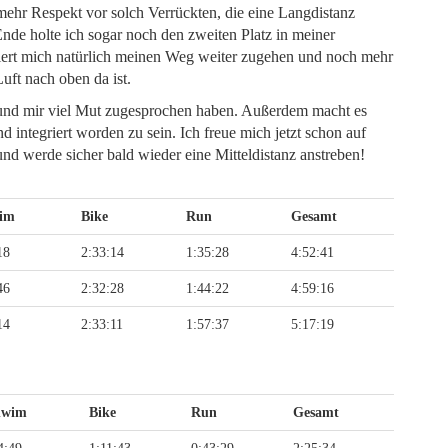
ehr Respekt vor solch Verrückten, die eine Langdistanz
Ende holte ich sogar noch den zweiten Platz in meiner
viert mich natürlich meinen Weg weiter zugehen und noch mehr
Luft nach oben da ist.
n und mir viel Mut zugesprochen haben. Außerdem macht es
integriert worden zu sein. Ich freue mich jetzt schon auf
nd werde sicher bald wieder eine Mitteldistanz anstreben!
im
Bike
Run
Gesamt
18
2:33:14
1:35:28
4:52:41
46
2:32:28
1:44:22
4:59:16
14
2:33:11
1:57:37
5:17:19
hwim
Bike
Run
Gesamt