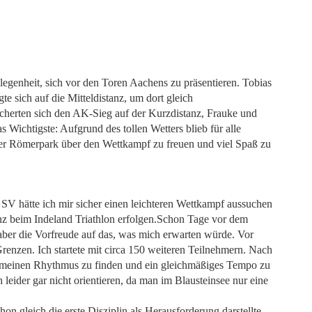
legenheit, sich vor den Toren Aachens zu präsentieren. Tobias
e sich auf die Mitteldistanz, um dort gleich
icherten sich den AK-Sieg auf der Kurzdistanz, Frauke und
s Wichtigste: Aufgrund des tollen Wetters blieb für alle
er Römerpark über den Wettkampf zu freuen und viel Spaß zu
 SV hätte ich mir sicher einen leichteren Wettkampf aussuchen
tanz beim Indeland Triathlon erfolgen.Schon Tage vor dem
ber die Vorfreude auf das, was mich erwarten würde. Vor
renzen. Ich startete mit circa 150 weiteren Teilnehmern. Nach
h meinen Rhythmus zu finden und ein gleichmäßiges Tempo zu
ider gar nicht orientieren, da man im Blausteinsee nur eine
hon gleich die erste Disziplin als Herausforderung darstellte.