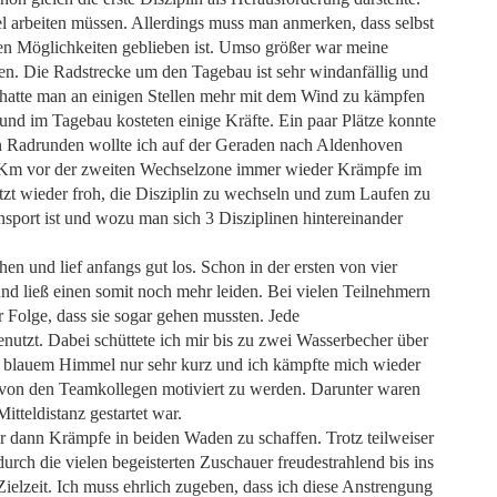
 arbeiten müssen. Allerdings muss man anmerken, dass selbst
inen Möglichkeiten geblieben ist. Umso größer war meine
en. Die Radstrecke um den Tagebau ist sehr windanfällig und
 hatte man an einigen Stellen mehr mit dem Wind zu kämpfen
und im Tagebau kosteten einige Kräfte. Ein paar Plätze konnte
en Radrunden wollte ich auf der Geraden nach Aldenhoven
5Km vor der zweiten Wechselzone immer wieder Krämpfe im
zt wieder froh, die Disziplin zu wechseln und zum Laufen zu
nsport ist und wozu man sich 3 Disziplinen hintereinander
en und lief anfangs gut los. Schon in der ersten von vier
nd ließ einen somit noch mehr leiden. Bei vielen Teilnehmern
r Folge, dass sie sogar gehen mussten. Jede
utzt. Dabei schüttete ich mir bis zu zwei Wasserbecher über
nd blauem Himmel nur sehr kurz und ich kämpfte mich wieder
n von den Teamkollegen motiviert zu werden. Darunter waren
itteldistanz gestartet war.
r dann Krämpfe in beiden Waden zu schaffen. Trotz teilweiser
durch die vielen begeisterten Zuschauer freudestrahlend bis ins
Zielzeit. Ich muss ehrlich zugeben, dass ich diese Anstrengung