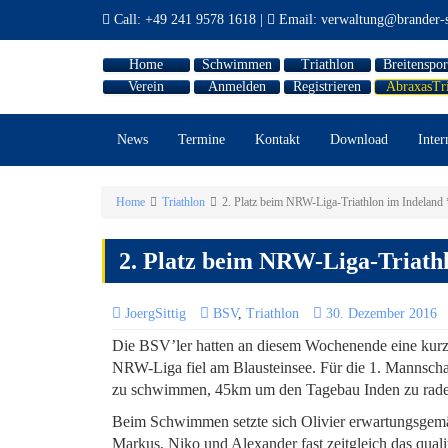
Call:
+49 241 9578 1618
|
Email:
verwaltung@brander-s
Home
Schwimmen
Triathlon
Breitenspor
Verein
Anmelden
Registrieren
AbraxasTr
News
Termine
Kontakt
Download
Inter
Home
Triathlon
2. Platz beim NRW-Liga-Triathlon im Indeland *
2. Platz beim NRW-Liga-Triathlo
JoergSittig
BSV
,
Triathlon
30. Dezember 2016
Die BSV’ler hatten an diesem Wochenende eine kurze
NRW-Liga fiel am Blausteinsee. Für die 1. Mannscha
zu schwimmen, 45km um den Tagebau Inden zu radel
Beim Schwimmen setzte sich Olivier erwartungsgemäß
Markus, Niko und Alexander fast zeitgleich das qua