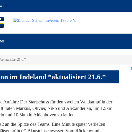
v.de
t
i
nes
aktualisiert 21.6.*
n im Indeland *aktualisiert 21.6.*
 Anfahrt: Der Startschuss für den zweiten Wettkampf in der
ft traten Markus, Olivier, Niko und Alexander an, um 1,5km
n und 10,5km in Aldenhoven zu laufen.
 an die Spitze des Teams. Eine Minute später verließen
litätsgeprüfte(?) Blausteinseewasser. Vom Rückenwind