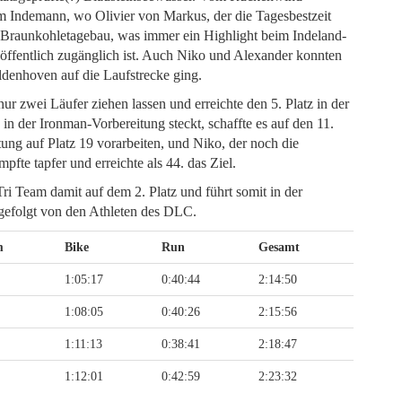
m Indemann, wo Olivier von Markus, der die Tagesbestzeit
en Braunkohletagebau, was immer ein Highlight beim Indeland-
ht öffentlich zugänglich ist. Auch Niko und Alexander konnten
ldenhoven auf die Laufstrecke ging.
ur zwei Läufer ziehen lassen und erreichte den 5. Platz in der
n der Ironman-Vorbereitung steckt, schaffte es auf den 11.
tung auf Platz 19 vorarbeiten, und Niko, der noch die
fte tapfer und erreichte als 44. das Ziel.
i Team damit auf dem 2. Platz und führt somit in der
gefolgt von den Athleten des DLC.
m
Bike
Run
Gesamt
1:05:17
0:40:44
2:14:50
1:08:05
0:40:26
2:15:56
1:11:13
0:38:41
2:18:47
1:12:01
0:42:59
2:23:32