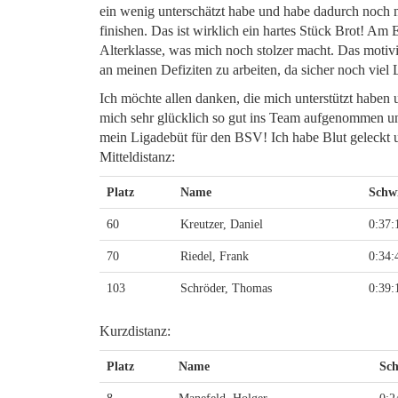
ein wenig unterschätzt habe und habe dadurch noch m
finishen. Das ist wirklich ein hartes Stück Brot! Am 
Alterklasse, was mich noch stolzer macht. Das moti
an meinen Defiziten zu arbeiten, da sicher noch viel 
Ich möchte allen danken, die mich unterstützt habe
mich sehr glücklich so gut ins Team aufgenommen und 
mein Ligadebüt für den BSV! Ich habe Blut geleckt u
Mitteldistanz:
Platz
Name
Schw
60
Kreutzer, Daniel
0:37:
70
Riedel, Frank
0:34:
103
Schröder, Thomas
0:39:
Kurzdistanz:
Platz
Name
Sc