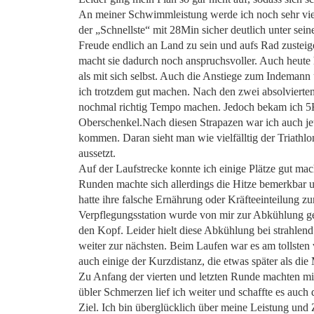
An meiner Schwimmleistung werde ich noch sehr viel
der „Schnellste“ mit 28Min sicher deutlich unter se
Freude endlich an Land zu sein und aufs Rad zusteig
macht sie dadurch noch anspruchsvoller. Auch heute
als mit sich selbst. Auch die Anstiege zum Indemann 
ich trotzdem gut machen. Nach den zwei absolviert
nochmal richtig Tempo machen. Jedoch bekam ich 
Oberschenkel.Nach diesen Strapazen war ich auch jet
kommen. Daran sieht man wie vielfälltig der Triathlo
aussetzt.
Auf der Laufstrecke konnte ich einige Plätze gut mach
Runden machte sich allerdings die Hitze bemerkbar u
hatte ihre falsche Ernährung oder Kräfteeinteilung zu
Verpflegungsstation wurde von mir zur Abkühlung gen
den Kopf. Leider hielt diese Abkühlung bei strahle
weiter zur nächsten. Beim Laufen war es am tollste
auch einige der Kurzdistanz, die etwas später als die M
Zu Anfang der vierten und letzten Runde machten mi
übler Schmerzen lief ich weiter und schaffte es auch 
Ziel. Ich bin überglücklich über meine Leistung und 