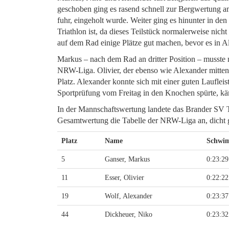
geschoben ging es rasend schnell zur Bergwertung a
fuhr, eingeholt wurde. Weiter ging es hinunter in d
Triathlon ist, da dieses Teilstück normalerweise nic
auf dem Rad einige Plätze gut machen, bevor es in A
Markus – nach dem Rad an dritter Position – musste n
NRW-Liga. Olivier, der ebenso wie Alexander mitten i
Platz. Alexander konnte sich mit einer guten Laufleis
Sportprüfung vom Freitag in den Knochen spürte, kämp
In der Mannschaftswertung landete das Brander SV Tr
Gesamtwertung die Tabelle der NRW-Liga an, dicht 
Platz
Name
Schwi
5
Ganser, Markus
0:23:29
11
Esser, Olivier
0:22:22
19
Wolf, Alexander
0:23:37
44
Dickheuer, Niko
0:23:32