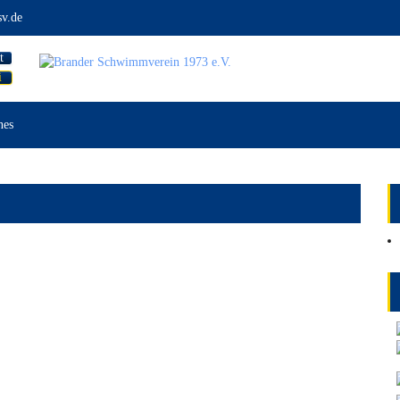
v.de
t
i
nes