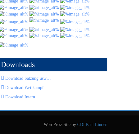
Downloads
Download Satzung usw…
Download Wettkampf
Download Intern
WordPress Site by
CDI Paul Linden