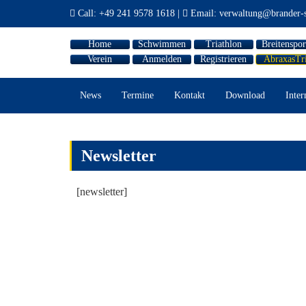
Call:
+49 241 9578 1618
|
Email:
verwaltung@brander-s
Home
Schwimmen
Triathlon
Breitenspor
Verein
Anmelden
Registrieren
AbraxasTr
News
Termine
Kontakt
Download
Inter
Newsletter
[newsletter]