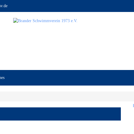
v.de
nes