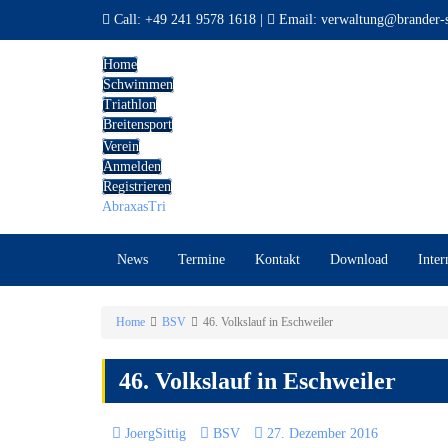
Call:
+49 241 9578 1618
|
Email:
verwaltung@brander-s
Home
Schwimmen
Triathlon
Breitensport
Verein
Anmelden
Registrieren
AbraxasTri
News
Termine
Kontakt
Download
Inter
Home
BSV
46. Volkslauf in Eschweiler
46. Volkslauf in Eschweiler
JoergSittig
BSV
27. Dezember 2016