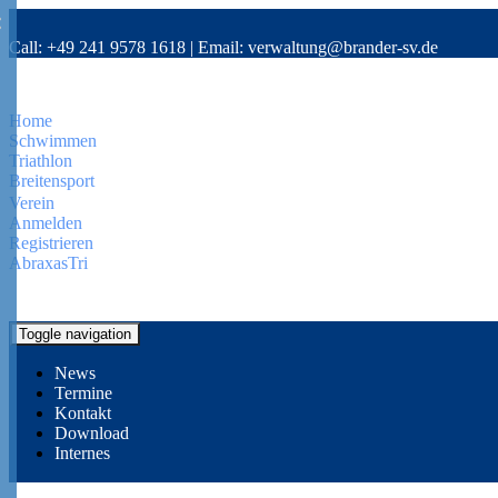
Call:
+49 241 9578 1618
|
Email:
verwaltung@brander-sv.de
Home
Schwimmen
Triathlon
Breitensport
Verein
Anmelden
Registrieren
AbraxasTri
Toggle navigation
News
Termine
Kontakt
Download
Internes