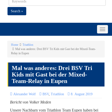
Search »
Toggle
naviga
Home
Triathlon
Mal was anderes: Drei BSV Tri Kids mit Gast bei der Mixed-Team-
Relay in Eupen
Mal was anderes: Drei BSV Tri
Kids mit Gast bei der Mixed-
Team-Relay in Eupen
Alexander Wolf
BSV
,
Triathlon
8. August 2019
Bericht von Volker Meden
Unsere Nachbarn vom Triathlon Team Eupen haben bei