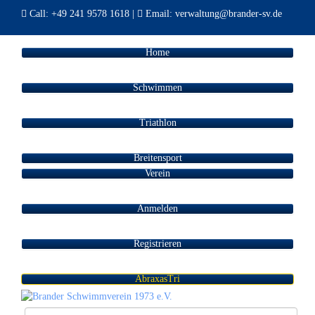
Call:
+49 241 9578 1618
|
Email:
verwaltung@brander-sv.de
Home
Schwimmen
Triathlon
Breitensport
Verein
Anmelden
Registrieren
AbraxasTri