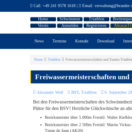
Call:
+49 241 9578 1618
|
Email:
verwaltung@brander-s
Home
Schwimmen
Triathlon
Breitenspor
Verein
Anmelden
Registrieren
AbraxasTr
News
Termine
Kontakt
Download
Inter
Home
Triathlon
Freiwassermeisterschaften und Xanten-Triathlo
Freiwassermeisterschaften und
Alexander Wolf
BSV
,
Triathlon
6. September 2
Bei den Freiwassermeisterschaften des Schwimmbezir
Plätze für den BSV! Herzliche Glückwünsche an alle 
Bezirksmeister über 5.000m Freistil: Walter Kiel
Bezirksmeister über 2.500m Freistil: Martin Vick
Timm de Jong (AK20)