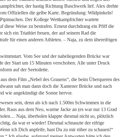
tkampfrichter, der hastig Richtung Buschwerk lief. Alex drehte
m Offiziellen die gelbe Karte. Begründung: Wildpinkeln!
s Pipimachen. Der Kollege Wettkampfrichter wartete
f diese Weise zu bestrafen. Erneut durchdrang ein Pfiff die
e sich ein Triathlet freuen, der auf seinem Rad die
rafe für einen anderen Athleten. – Naja, zu dem übereifrigen
chwimmstart. Vom See und der naheliegenden Brücke war
de der Start um 15 Minuten verschoben. Alle unter Druck
nform auf der Seetoilette.
l aus dem Film „Nebel des Grauens“, die beim Überqueren des
gendwann sah man dann doch die Xantener Brücke und nach
und wie angekündigt die Sonne hervor.
 gewesen sein, denn als ich nach 1.500m Schwimmen in die
er. Raus aus dem Neo, warme Jacke an (es war nur 13 Grad
len… Naja, überholen klappte diesmal nicht so, plötzlich
ichtig, da war er wieder! Diesmal schnauzte der eifrige
„Wenn ich Dich anpfeife, hast Du zu mir rüber zu schauen!“
llen.“ Ich glaube, aufgrund meiner Antworten hätte ich den