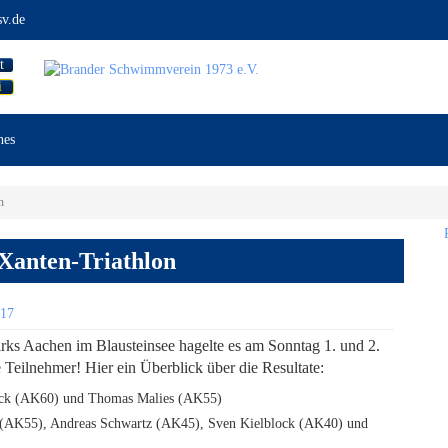
v.de
t
i
nes
n
 Xanten-Triathlon
017
ks Aachen im Blausteinsee hagelte es am Sonntag 1. und 2.
Teilnehmer! Hier ein Überblick über die Resultate:
block (AK60) und Thomas Malies (AK55)
us (AK55), Andreas Schwartz (AK45), Sven Kielblock (AK40) und