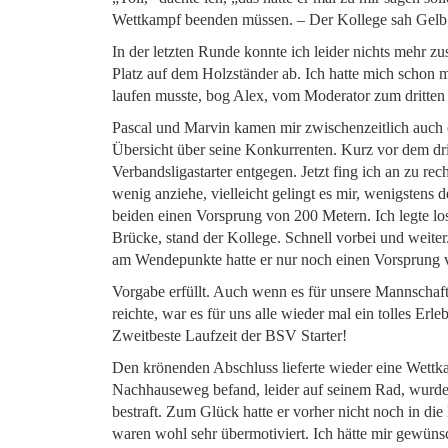
Wettkampf beenden müssen. – Der Kollege sah Gelb
In der letzten Runde konnte ich leider nichts mehr zu
Platz auf dem Holzständer ab. Ich hatte mich schon
laufen musste, bog Alex, vom Moderator zum dritten P
Pascal und Marvin kamen mir zwischenzeitlich auch 
Übersicht über seine Konkurrenten. Kurz vor dem d
Verbandsligastarter entgegen. Jetzt fing ich an zu r
wenig anziehe, vielleicht gelingt es mir, wenigstens
beiden einen Vorsprung von 200 Metern. Ich legte los 
Brücke, stand der Kollege. Schnell vorbei und weiter
am Wendepunkte hatte er nur noch einen Vorsprung v
Vorgabe erfüllt. Auch wenn es für unsere Mannschaft
reichte, war es für uns alle wieder mal ein tolles Er
Zweitbeste Laufzeit der BSV Starter!
Den krönenden Abschluss lieferte wieder eine Wettka
Nachhauseweg befand, leider auf seinem Rad, wurde n
bestraft. Zum Glück hatte er vorher nicht noch in di
waren wohl sehr übermotiviert. Ich hätte mir gewünsc