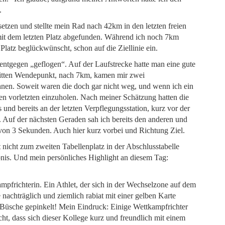
.
setzen und stellte mein Rad nach 42km in den letzten freien
 mit dem letzten Platz abgefunden. Während ich noch 7km
latz beglückwünscht, schon auf die Ziellinie ein.
entgegen „geflogen“. Auf der Laufstrecke hatte man eine gute
ritten Wendepunkt, nach 7km, kamen mir zwei
echnen. Soweit waren die doch gar nicht weg, und wenn ich ein
 den vorletzten einzuholen. Nach meiner Schätzung hatten die
und bereits an der letzten Verpflegungsstation, kurz vor der
. Auf der nächsten Geraden sah ich bereits den anderen und
on 3 Sekunden. Auch hier kurz vorbei und Richtung Ziel.
 nicht zum zweiten Tabellenplatz in der Abschlusstabelle
lebnis. Und mein persönliches Highlight an diesem Tag:
mpfrichterin. Ein Athlet, der sich in der Wechselzone auf dem
achträglich und ziemlich rabiat mit einer gelben Karte
e Büsche gepinkelt! Mein Eindruck: Einige Wettkampfrichter
ht, dass sich dieser Kollege kurz und freundlich mit einem