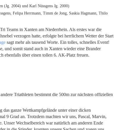
en (Jg. 2004) und Karl Nüssgens Jg. 2000)
üssgens, Felipa Herrmann, Timm de Jong, Saskia Hagmann, Thilo
Tri Teams in Xanten am Niederrhein. Als erstes war die
nebel verzogen hatte, erfolgte bei herrlichem Wetter der Start
age
sagt mehr als tausend Worte. Ein tolles, schnelles Event!
sse, und somit stand auch in Xanten wieder eine Brander
h ebenfalls über einen tollen 6. AK-Platz freuen.
ndere Triathleten bestimmt die 500m zur nächsten offiziellen
g das ganze Wettkampfgelände unter einer dicken
al 9 Grad an. Trotzdem machten wir uns, Pascal, Marvin,
ne. Unser Wechselbereich war natürlich am anderen Ende
der in die Ständer, kramten unsere Sachen und zogen uns