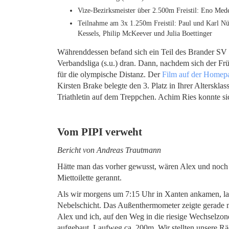
Vize-Bezirksmeister über 2.500m Freistil: Eno Med
Teilnahme am 3x 1.250m Freistil: Paul und Karl N
Kessels, Philip McKeever und Julia Boettinger
Währenddessen befand sich ein Teil des Brander SV 
Verbandsliga (s.u.) dran. Dann, nachdem sich der Früh
für die olympische Distanz. Der
Film auf der Homep
Kirsten Brake belegte den 3. Platz in Ihrer Alterskla
Triathletin auf dem Treppchen. Achim Ries konnte sic
Vom PIPI verweht
Bericht von Andreas Trautmann
Hätte man das vorher gewusst, wären Alex und noch a
Miettoilette gerannt.
Als wir morgens um 7:15 Uhr in Xanten ankamen, la
Nebelschicht. Das Außenthermometer zeigte gerade m
Alex und ich, auf den Weg in die riesige Wechselzo
aufgebaut, Laufweg ca. 200m. Wir stellten unsere Rä