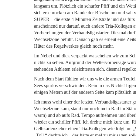
langsam um. Plötzlich ein scharfer Pfiff und ein Wet
sich erschrocken am Rande der Büsche um und sah vo
SUPER – die erste 4 Minuten Zeitstrafe und das für
anscheinend nur darauf, auch andere Tria-Kollegen au
Vorbereitungen der Verbandsligastarter. Diesmal durft
Wechselzone befuhr. Danach gab es erneut eine Zeitst
Hüter des Regelwerkes gleich noch mehr.
Im Nebel und dick verpackt watschelten wir zum S
nichts zu sehen. Aufgrund der Wettervorhersage wur
stehenden Athleten erleichterten sich, diesmal regelko
Nach dem Start fühlten wir uns wie die armen Teufe
Sees spurlos verschwinden. Rein in das Nichts! Ir
einigen Metern auf der anderen Seite kam plötzlich 
Ich muss wohl einer der letzten Verbandsligastarter
Wechselzone kam, stand nur noch mein Rad im Ständ
warm) und ab aufs Rad. Tempo aufnehmen und überho
wieder ein schriller Pfiff. Ich drehte mich kurz um. R
Gelbkartenzieher einen Tria-Kollegen wie folgt an: 
„Toll,“ dachte ich, „das hätte er mal zu mir sagen so