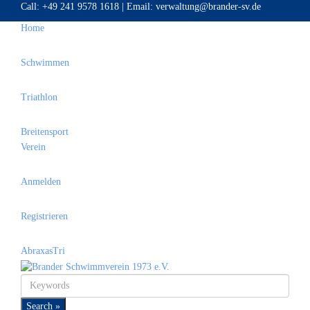
Call:
+49 241 9578 1618
|
Email:
verwaltung@brander-sv.de
Home
Schwimmen
Triathlon
Breitensport
Verein
Anmelden
Registrieren
AbraxasTri
Search »