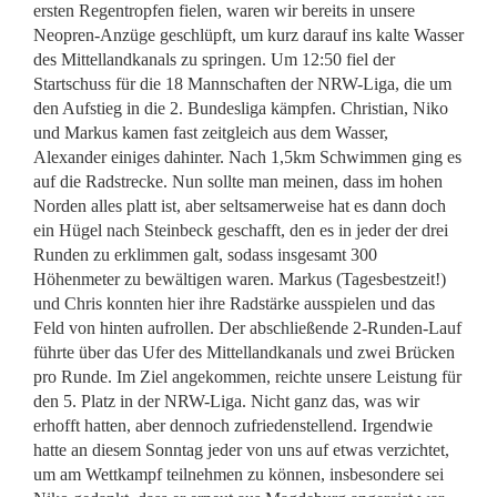
ersten Regentropfen fielen, waren wir bereits in unsere
Neopren-Anzüge geschlüpft, um kurz darauf ins kalte Wasser
des Mittellandkanals zu springen. Um 12:50 fiel der
Startschuss für die 18 Mannschaften der NRW-Liga, die um
den Aufstieg in die 2. Bundesliga kämpfen. Christian, Niko
und Markus kamen fast zeitgleich aus dem Wasser,
Alexander einiges dahinter. Nach 1,5km Schwimmen ging es
auf die Radstrecke. Nun sollte man meinen, dass im hohen
Norden alles platt ist, aber seltsamerweise hat es dann doch
ein Hügel nach Steinbeck geschafft, den es in jeder der drei
Runden zu erklimmen galt, sodass insgesamt 300
Höhenmeter zu bewältigen waren. Markus (Tagesbestzeit!)
und Chris konnten hier ihre Radstärke ausspielen und das
Feld von hinten aufrollen. Der abschließende 2-Runden-Lauf
führte über das Ufer des Mittellandkanals und zwei Brücken
pro Runde. Im Ziel angekommen, reichte unsere Leistung für
den 5. Platz in der NRW-Liga. Nicht ganz das, was wir
erhofft hatten, aber dennoch zufriedenstellend. Irgendwie
hatte an diesem Sonntag jeder von uns auf etwas verzichtet,
um am Wettkampf teilnehmen zu können, insbesondere sei