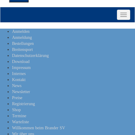
Toggle
naviga
Anmelden
Anmeldung
Bestellungen
Breitensport
Datenschutzerklärung
Download
Impressum
Internes
Kontakt
News
Newsletter
Preise
Registrierung
Shop
Termine
Warteliste
Willkommen beim Brander SV
Wir über uns