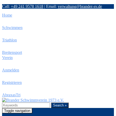
Call:
+49 241 9578 1618
|
Email:
verwaltung@brander-sv.de
Home
Schwimmen
Triathlon
Breitensport
Verein
Anmelden
Registrieren
AbraxasTri
Search »
Toggle navigation