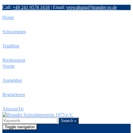
Call:
+49 241 9578 1618
|
Email:
verwaltung@brander-sv.de
Home
Schwimmen
Triathlon
Breitensport
Verein
Anmelden
Registrieren
AbraxasTri
Search »
Toggle navigation