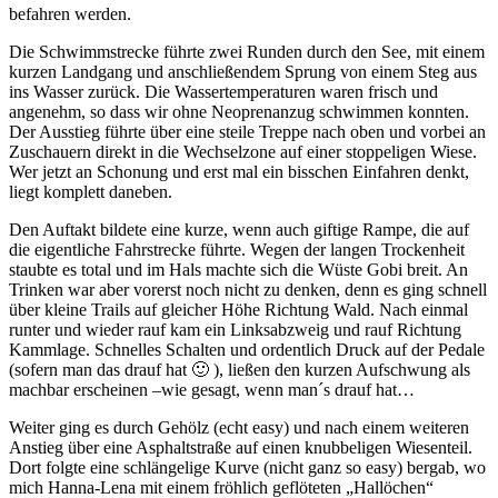
befahren werden.
Die Schwimmstrecke führte zwei Runden durch den See, mit einem
kurzen Landgang und anschließendem Sprung von einem Steg aus
ins Wasser zurück. Die Wassertemperaturen waren frisch und
angenehm, so dass wir ohne Neoprenanzug schwimmen konnten.
Der Ausstieg führte über eine steile Treppe nach oben und vorbei an
Zuschauern direkt in die Wechselzone auf einer stoppeligen Wiese.
Wer jetzt an Schonung und erst mal ein bisschen Einfahren denkt,
liegt komplett daneben.
Den Auftakt bildete eine kurze, wenn auch giftige Rampe, die auf
die eigentliche Fahrstrecke führte. Wegen der langen Trockenheit
staubte es total und im Hals machte sich die Wüste Gobi breit. An
Trinken war aber vorerst noch nicht zu denken, denn es ging schnell
über kleine Trails auf gleicher Höhe Richtung Wald. Nach einmal
runter und wieder rauf kam ein Linksabzweig und rauf Richtung
Kammlage. Schnelles Schalten und ordentlich Druck auf der Pedale
(sofern man das drauf hat 🙂 ), ließen den kurzen Aufschwung als
machbar erscheinen –wie gesagt, wenn man´s drauf hat…
Weiter ging es durch Gehölz (echt easy) und nach einem weiteren
Anstieg über eine Asphaltstraße auf einen knubbeligen Wiesenteil.
Dort folgte eine schlängelige Kurve (nicht ganz so easy) bergab, wo
mich Hanna-Lena mit einem fröhlich geflöteten „Hallöchen“