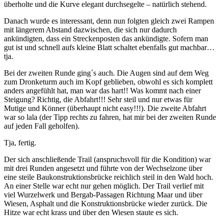
überholte und die Kurve elegant durchsegelte – natürlich stehend.
Danach wurde es interessant, denn nun folgten gleich zwei Rampen
mit längerem Abstand dazwischen, die sich nur dadurch
ankündigten, dass ein Streckenposten das ankündigte. Sofern man
gut ist und schnell aufs kleine Blatt schaltet ebenfalls gut machbar…
tja.
Bei der zweiten Runde ging´s auch. Die Augen sind auf dem Weg
zum Dronketurm auch im Kopf geblieben, obwohl es sich komplett
anders angefühlt hat, man war das hart!! Was kommt nach einer
Steigung? Richtig, die Abfahrt!!! Sehr steil und nur etwas für
Mutige und Könner (überhaupt nicht easy!!!). Die zweite Abfahrt
war so lala (der Tipp rechts zu fahren, hat mir bei der zweiten Runde
auf jeden Fall geholfen).
Tja, fertig.
Der sich anschließende Trail (anspruchsvoll für die Kondition) war
mit drei Runden angesetzt und führte von der Wechselzone über
eine steile Baukonstruktionsbrücke reichlich steil in den Wald hoch.
An einer Stelle war echt nur gehen möglich. Der Trail verlief mit
viel Wurzelwerk und Bergab-Passagen Richtung Maar und über
Wiesen, Asphalt und die Konstruktionsbrücke wieder zurück. Die
Hitze war echt krass und über den Wiesen staute es sich.