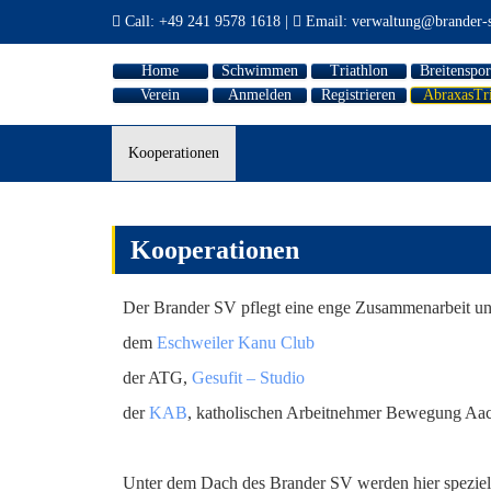
Call:
+49 241 9578 1618
|
Email:
verwaltung@brander-s
Home
Schwimmen
Triathlon
Breitenspor
Verein
Anmelden
Registrieren
AbraxasTr
Kooperationen
Kooperationen
Der Brander SV pflegt eine enge Zusammenarbeit un
dem
Eschweiler Kanu Club
der ATG,
Gesufit – Studio
der
KAB
, katholischen Arbeitnehmer Bewegung Aa
Unter dem Dach des Brander SV werden hier speziell