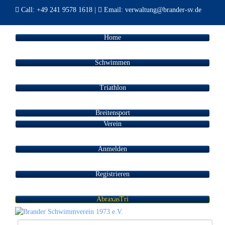
Call:
+49 241 9578 1618
|
Email:
verwaltung@brander-sv.de
Home
Schwimmen
Triathlon
Breitensport
Verein
Anmelden
Registrieren
AbraxasTri