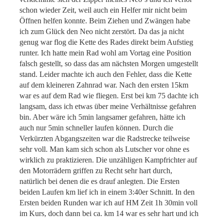
schon wieder Zeit, weil auch ein Helfer mir nicht beim
Öffnen helfen konnte. Beim Ziehen und Zwängen habe
ich zum Glück den Neo nicht zerstört. Da das ja nicht
genug war flog die Kette des Rades direkt beim Aufstieg
runter. Ich hatte mein Rad wohl am Vortag eine Position
falsch gestellt, so dass das am nächsten Morgen umgestellt
stand. Leider machte ich auch den Fehler, dass die Kette
auf dem kleineren Zahnrad war. Nach den ersten 15km
war es auf dem Rad wie fliegen. Erst bei km 75 dachte ich
langsam, dass ich etwas über meine Verhältnisse gefahren
bin. Aber wäre ich 5min langsamer gefahren, hätte ich
auch nur 5min schneller laufen können. Durch die
Verkürzten Abgangszeiten war die Radstrecke teilweise
sehr voll. Man kam sich schon als Lutscher vor ohne es
wirklich zu praktizieren. Die unzähligen Kampfrichter auf
den Motorrädern griffen zu Recht sehr hart durch,
natürlich bei denen die es drauf anlegten. Die Ersten
beiden Laufen km lief ich in einem 3:40er Schnitt. In den
Ersten beiden Runden war ich auf HM Zeit 1h 30min voll
im Kurs, doch dann bei ca. km 14 war es sehr hart und ich