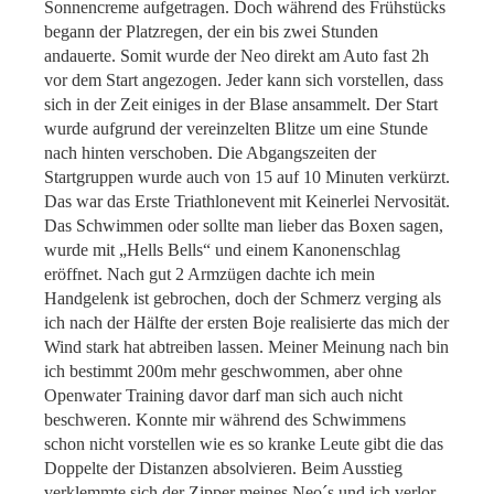
Sonnencreme aufgetragen. Doch während des Frühstücks
begann der Platzregen, der ein bis zwei Stunden
andauerte. Somit wurde der Neo direkt am Auto fast 2h
vor dem Start angezogen. Jeder kann sich vorstellen, dass
sich in der Zeit einiges in der Blase ansammelt. Der Start
wurde aufgrund der vereinzelten Blitze um eine Stunde
nach hinten verschoben. Die Abgangszeiten der
Startgruppen wurde auch von 15 auf 10 Minuten verkürzt.
Das war das Erste Triathlonevent mit Keinerlei Nervosität.
Das Schwimmen oder sollte man lieber das Boxen sagen,
wurde mit „Hells Bells“ und einem Kanonenschlag
eröffnet. Nach gut 2 Armzügen dachte ich mein
Handgelenk ist gebrochen, doch der Schmerz verging als
ich nach der Hälfte der ersten Boje realisierte das mich der
Wind stark hat abtreiben lassen. Meiner Meinung nach bin
ich bestimmt 200m mehr geschwommen, aber ohne
Openwater Training davor darf man sich auch nicht
beschweren. Konnte mir während des Schwimmens
schon nicht vorstellen wie es so kranke Leute gibt die das
Doppelte der Distanzen absolvieren. Beim Ausstieg
verklemmte sich der Zipper meines Neo´s und ich verlor