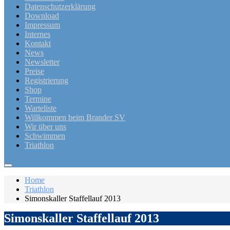
Datenschutzerklärung
Download
Impressum
Internes
Kontakt
News
Newsletter
Preise
Registrierung
Shop
Termine
Warteliste
Willkommen beim Brander SV
Wir über uns
Schwimmen
Triathlon
Home
Triathlon
Simonskaller Staffellauf 2013
Simonskaller Staffellauf 2013