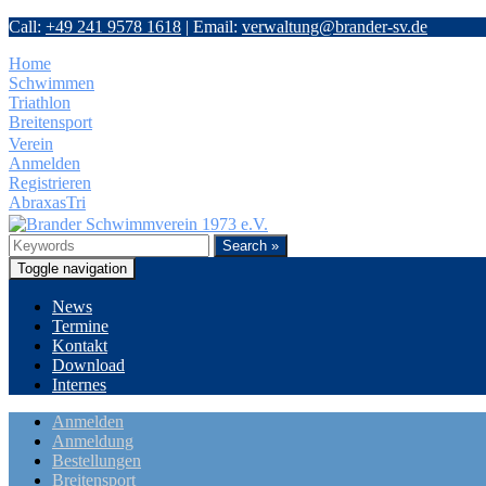
Call:
+49 241 9578 1618
|
Email:
verwaltung@brander-sv.de
Home
Schwimmen
Triathlon
Breitensport
Verein
Anmelden
Registrieren
AbraxasTri
Search »
Toggle navigation
News
Termine
Kontakt
Download
Internes
Anmelden
Anmeldung
Bestellungen
Breitensport