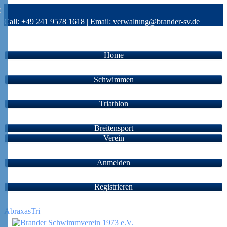
Call:
+49 241 9578 1618
|
Email:
verwaltung@brander-sv.de
Home
Schwimmen
Triathlon
Breitensport
Verein
Anmelden
Registrieren
AbraxasTri