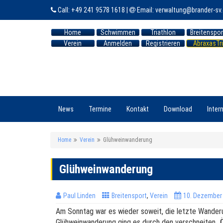
Call:
+49 241 9578 1618
|
Email:
verwaltung@brander-sv
Home
Schwimmen
Triathlon
Breitenspor
Verein
Anmelden
Registrieren
AbraxasTri
News
Termine
Kontakt
Download
Inter
Home
Verein
Glühweinwanderung
Glühweinwanderung
Paul Linden
Breitensport
,
Verein
10. Dezember
Am Sonntag war es wieder soweit, die letzte Wander
Glühweinwanderung ging es durch den verschneiten „