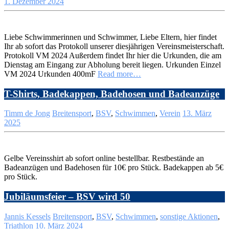
1. Dezember 2024
Liebe Schwimmerinnen und Schwimmer, Liebe Eltern, hier findet
Ihr ab sofort das Protokoll unserer diesjährigen Vereinsmeisterschaft.
Protokoll VM 2024 Außerdem findet Ihr hier die Urkunden, die am
Dienstag am Eingang zur Abholung bereit liegen. Urkunden Einzel
VM 2024 Urkunden 400mF
Read more…
T-Shirts, Badekappen, Badehosen und Badeanzüge
Timm de Jong
Breitensport
,
BSV
,
Schwimmen
,
Verein
13. März
2025
Gelbe Vereinsshirt ab sofort online bestellbar. Restbestände an
Badeanzügen und Badehosen für 10€ pro Stück. Badekappen ab 5€
pro Stück.
Jubiläumsfeier – BSV wird 50
Jannis Kessels
Breitensport
,
BSV
,
Schwimmen
,
sonstige Aktionen
,
Triathlon
10. März 2024