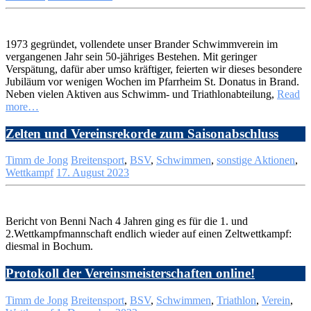
1973 gegründet, vollendete unser Brander Schwimmverein im
vergangenen Jahr sein 50-jähriges Bestehen. Mit geringer
Verspätung, dafür aber umso kräftiger, feierten wir dieses besondere
Jubiläum vor wenigen Wochen im Pfarrheim St. Donatus in Brand.
Neben vielen Aktiven aus Schwimm- und Triathlonabteilung,
Read
more…
Zelten und Vereinsrekorde zum Saisonabschluss
Timm de Jong
Breitensport
,
BSV
,
Schwimmen
,
sonstige Aktionen
,
Wettkampf
17. August 2023
Bericht von Benni Nach 4 Jahren ging es für die 1. und
2.Wettkampfmannschaft endlich wieder auf einen Zeltwettkampf:
diesmal in Bochum.
Protokoll der Vereinsmeisterschaften online!
Timm de Jong
Breitensport
,
BSV
,
Schwimmen
,
Triathlon
,
Verein
,