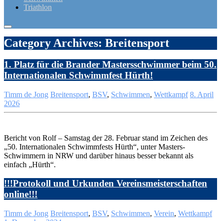
Triathlon
Category Archives: Breitensport
1. Platz für die Brander Mastersschwimmer beim 50.
Internationalen Schwimmfest Hürth!
Timm de Jong
Breitensport
,
BSV
,
Schwimmen
,
Wettkampf
8. April
2026
Bericht von Rolf – Samstag der 28. Februar stand im Zeichen des
„50. Internationalen Schwimmfests Hürth“, unter Masters-
Schwimmern in NRW und darüber hinaus besser bekannt als
einfach „Hürth“.
!!!Protokoll und Urkunden Vereinsmeisterschaften
online!!!
Timm de Jong
Breitensport
,
BSV
,
Schwimmen
,
Verein
,
Wettkampf