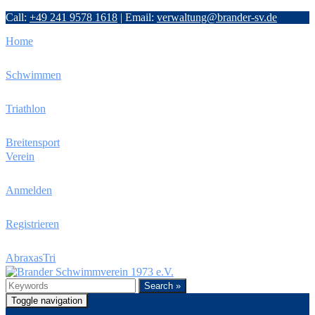
Call:
+49 241 9578 1618
|
Email:
verwaltung@brander-sv.de
Home
Schwimmen
Triathlon
Breitensport
Verein
Anmelden
Registrieren
AbraxasTri
Search »
Toggle navigation