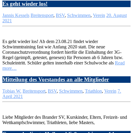
Es geht wieder los!
Jannis Kessels
Breitensport
,
BSV
,
Schwimmen
,
Verein
20. August
2021
Es geht wieder los! Ab dem 23.08.21 findet wieder
Schwimmtraining fast wie Anfang 2020 statt. Die neue
Coronaschutzverordnung fordert hierfür die Einhaltung der 3G-
Regel (geimpft, getestet, genesen) für Personen ab 6 Jahren bzw.
Schuleintritt. Schüler gelten innerhalb einer Schulwoche als
Read
more…
Mitteilung des Vorstandes an alle Mitglieder
Tobias W.
Breitensport
,
BSV
,
Schwimmen
,
Triathlon
,
Verein
7.
April 2021
Liebe Mitglieder des Brander SV, Kurskinder, Eltern, Freizeit- und
Wettkampfschwimmer, Triathleten, liebe Masters,