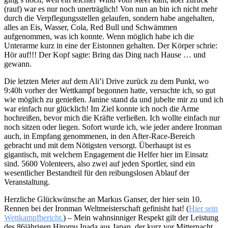
(rauf) war es nur noch unerträglich! Von nun an bin ich nicht mehr
durch die Verpflegungsstellen gelaufen, sondern habe angehalten,
alles an Eis, Wasser, Cola, Red Bull und Schwämmen
aufgenommen, was ich konnte. Wenn möglich habe ich die
Unterarme kurz in eine der Eistonnen gehalten. Der Körper schrie:
Hör auf!!! Der Kopf sagte: Bring das Ding nach Hause … und
gewann.
Die letzten Meter auf dem Ali’i Drive zurück zu dem Punkt, wo
9:40h vorher der Wettkampf begonnen hatte, versuchte ich, so gut
wie möglich zu genießen. Janine stand da und jubelte mir zu und ich
war einfach nur glücklich! Im Ziel konnte ich noch die Arme
hochreißen, bevor mich die Kräfte verließen. Ich wollte einfach nur
noch sitzen oder liegen. Sofort wurde ich, wie jeder andere Ironman
auch, in Empfang genommenen, in den After-Race-Bereich
gebracht und mit dem Nötigsten versorgt. Überhaupt ist es
gigantisch, mit welchem Engagement die Helfer hier im Einsatz
sind. 5600 Volenteers, also zwei auf jeden Sportler, sind ein
wesentlicher Bestandteil für den reibungslosen Ablauf der
Veranstaltung.
Herzliche Glückwünsche an Markus Ganser, der hier sein 10.
Rennen bei der Ironman Weltmeisterschaft gefinisht hat! (
Hier sein
Wettkampfbericht.
) – Mein wahnsinniger Respekt gilt der Leistung
des 86jährigen Hiromu Inada aus Japan, der kurz vor Mitternacht,