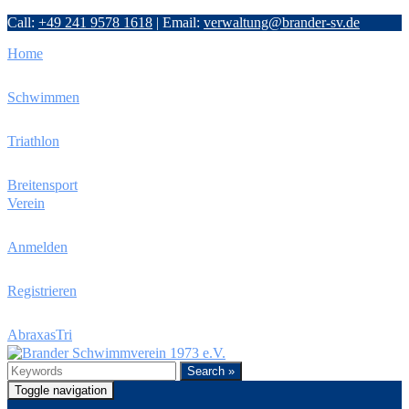
Call:
+49 241 9578 1618
|
Email:
verwaltung@brander-sv.de
Home
Schwimmen
Triathlon
Breitensport
Verein
Anmelden
Registrieren
AbraxasTri
Search »
Toggle navigation