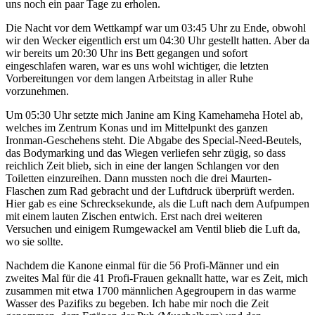
uns noch ein paar Tage zu erholen.
Die Nacht vor dem Wettkampf war um 03:45 Uhr zu Ende, obwohl
wir den Wecker eigentlich erst um 04:30 Uhr gestellt hatten. Aber da
wir bereits um 20:30 Uhr ins Bett gegangen und sofort
eingeschlafen waren, war es uns wohl wichtiger, die letzten
Vorbereitungen vor dem langen Arbeitstag in aller Ruhe
vorzunehmen.
Um 05:30 Uhr setzte mich Janine am King Kamehameha Hotel ab,
welches im Zentrum Konas und im Mittelpunkt des ganzen
Ironman-Geschehens steht. Die Abgabe des Special-Need-Beutels,
das Bodymarking und das Wiegen verliefen sehr zügig, so dass
reichlich Zeit blieb, sich in eine der langen Schlangen vor den
Toiletten einzureihen. Dann mussten noch die drei Maurten-
Flaschen zum Rad gebracht und der Luftdruck überprüft werden.
Hier gab es eine Schrecksekunde, als die Luft nach dem Aufpumpen
mit einem lauten Zischen entwich. Erst nach drei weiteren
Versuchen und einigem Rumgewackel am Ventil blieb die Luft da,
wo sie sollte.
Nachdem die Kanone einmal für die 56 Profi-Männer und ein
zweites Mal für die 41 Profi-Frauen geknallt hatte, war es Zeit, mich
zusammen mit etwa 1700 männlichen Agegroupern in das warme
Wasser des Pazifiks zu begeben. Ich habe mir noch die Zeit