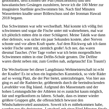
genommen, dem Ertönen der Puh (Muschelhorn) und den
hawaiianischen Gesängen zuzuhören, bevor ich die 100 Meter zur
imaginären Startlinie geschwommen bin. Nach fünf Minuten
Wassertreten knallte unser Böllerschuss und der Ironman Hawaii
2018 begann.
Das Schwimmen war sehr wechselhaft. Mal konnte ich völlig frei
schwimmen und sogar die Fische unter mit wahrnehmen, mal war
ich plötzlich mitten drin in einer Schlägerei. Meine Taktik war dann
eher defensiv, was sicher ein paar Sekunden kostete, aber Nerven
schonte und vor allem Kraft sparte. Auf dem Rückweg sah ich dann
wieder Fische unter mir, ziemlich große! Ach nee, das waren
diesmal Taucher. (Vier Tage vorher war ich beim morgendlichen
Schwimmen mitten in eine Delfin-Schule geraten. Die Delfine
waren direkt neben mir, zum Greifen nah, aufgetaucht! Ein Traum!)
Die Wechselzone bei dieser Langdistanz-Weltmeisterschaft ist echt
der Knaller! Es ist schon ein logistisches Kunststück, so viele Räder
auf so wenig Platz, die der Pier bietet, unterzubringen. Von hier aus
ging es auf die Radstrecke, größtenteils durch die beeindruckenden
Lavafelder von Big Island. Aufgrund des Massenstarts und der
hohen Leistungsdichte der Athleten ist es zunächst kaum möglich,
fair und regelkonform zu fahren. Schade, dass es immer wieder
größere Gruppen gibt, die offensichtlich bewusst den
Windschattenvorteil ausnutzen. Soweit ich es mitbekommen habe,
wurden nur die dreistesten „Lutscher“ mit einer Fünf-Minuten-Strafe