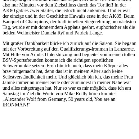
also nur Minuten vor dem Zielschluss durch das Tor lief! In der
AK80 gab es zwei Starter, die jedoch nicht ankamen. Und er war
der einzige und in der Geschichte Hawaiis erste in der AK85. Beim
Banquet of Champions, der traditionellen Siegerehrung am nächsten
Tag, wurde er mit donnerndem Applaus geehrt, euphorischer als die
beiden Weltmeister Daniela Ryf und Patrick Lange.
Mit großer Dankbarkeit blicke ich zurück auf die Saison. Sie begann
mit der Vorbereitung auf den Qualifizierungs-Ironman in Lanzarote.
Mit Hilfe von Arndts Unterstützung und begleitet von meinen tollen
BSV-Sportsfreunden konnte ich die richtigen sportlichen
Schwerpunkte setzen. Froh bin ich auch, dass mein Körper alles
brav mitgemacht hat, denn das ist in meinem Alter auch keine
Selbstverständlichkeit mehr. Und glücklich bin ich, das meine Frau
Janine immer an meiner Seite oder zumindest in meiner Nähe war
und alles mitgetragen hat. Nur so war es mir möglich, dass ich am
Samstag im Ziel die Worte von Mike Reilly hören konnte:
„Alexander Wolf from Germany, 50 years old, You are an
IRONMAN!“