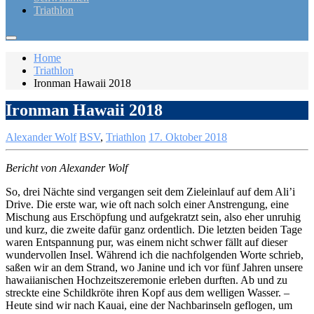
Triathlon
Home
Triathlon
Ironman Hawaii 2018
Ironman Hawaii 2018
Alexander Wolf
BSV
,
Triathlon
17. Oktober 2018
Bericht von Alexander Wolf
So, drei Nächte sind vergangen seit dem Zieleinlauf auf dem Ali’i
Drive. Die erste war, wie oft nach solch einer Anstrengung, eine
Mischung aus Erschöpfung und aufgekratzt sein, also eher unruhig
und kurz, die zweite dafür ganz ordentlich. Die letzten beiden Tage
waren Entspannung pur, was einem nicht schwer fällt auf dieser
wundervollen Insel. Während ich die nachfolgenden Worte schrieb,
saßen wir an dem Strand, wo Janine und ich vor fünf Jahren unsere
hawaiianischen Hochzeitszeremonie erleben durften. Ab und zu
streckte eine Schildkröte ihren Kopf aus dem welligen Wasser. –
Heute sind wir nach Kauai, eine der Nachbarinseln geflogen, um