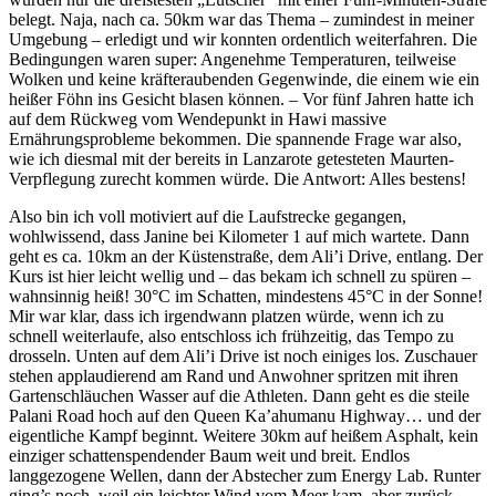
belegt. Naja, nach ca. 50km war das Thema – zumindest in meiner
Umgebung – erledigt und wir konnten ordentlich weiterfahren. Die
Bedingungen waren super: Angenehme Temperaturen, teilweise
Wolken und keine kräfteraubenden Gegenwinde, die einem wie ein
heißer Föhn ins Gesicht blasen können. – Vor fünf Jahren hatte ich
auf dem Rückweg vom Wendepunkt in Hawi massive
Ernährungsprobleme bekommen. Die spannende Frage war also,
wie ich diesmal mit der bereits in Lanzarote getesteten Maurten-
Verpflegung zurecht kommen würde. Die Antwort: Alles bestens!
Also bin ich voll motiviert auf die Laufstrecke gegangen,
wohlwissend, dass Janine bei Kilometer 1 auf mich wartete. Dann
geht es ca. 10km an der Küstenstraße, dem Ali’i Drive, entlang. Der
Kurs ist hier leicht wellig und – das bekam ich schnell zu spüren –
wahnsinnig heiß! 30°C im Schatten, mindestens 45°C in der Sonne!
Mir war klar, dass ich irgendwann platzen würde, wenn ich zu
schnell weiterlaufe, also entschloss ich frühzeitig, das Tempo zu
drosseln. Unten auf dem Ali’i Drive ist noch einiges los. Zuschauer
stehen applaudierend am Rand und Anwohner spritzen mit ihren
Gartenschläuchen Wasser auf die Athleten. Dann geht es die steile
Palani Road hoch auf den Queen Ka’ahumanu Highway… und der
eigentliche Kampf beginnt. Weitere 30km auf heißem Asphalt, kein
einziger schattenspendender Baum weit und breit. Endlos
langgezogene Wellen, dann der Abstecher zum Energy Lab. Runter
ging’s noch, weil ein leichter Wind vom Meer kam, aber zurück