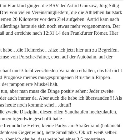
n Frankfurt gingen die BSV’ler Astrid Ganzow, Jörg Sittig
rei von vielen Vereinsmitgliedern, die die Athlethen lautstark
blemen 20 Kilometer vor dem Ziel aufgeben. Astrid kam nach
ng, allerdings hatte sie sich noch etwas mehr vorgenommen. Der
aß und erreichte nach 12:31:14 den Frankfurter Römer. Hier
et habe…die Heimreise…sitze ich jetzt hier um zu Begreifen,
emse von Porsche-Fahrer, eben auf der Autobahn, auf der
haut und 3 total verschieden Varianten erhalten, das hat nicht
nd Prognose meines rausgesprungenen Brustbein-Rippen-
d der ramponierte Muskel hält.
 tun, aber man muss die Dinge positiv sehen: Jeder zweite
ider auch immer da. Aber auch die habe ich überstanden!!! Als
was heute noch kommt: schei…drauf!
die zweite Disziplin, diesen ollen Sandhaufen hochzulaufen,
mmen irgendwie geschafft hatte.
e freundliche Helfer, kleine Partys am Straßenrand (hab nicht
adenlosen Gegenwind), nette Smalltalks. Ok ich weiß selber:
, aber ich glaube, dass wäre bei einer 3,5-monatigen