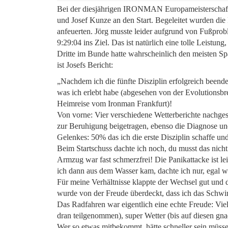
Bei der diesjährigen IRONMAN Europameisterschaft i
und Josef Kunze an den Start. Begeleitet wurden die D
anfeuerten. Jörg musste leider aufgrund von Fußpro
9:29:04 ins Ziel. Das ist natürlich eine tolle Leistu
Dritte im Bunde hatte wahrscheinlich den meisten Sp
ist Josefs Bericht:
„Nachdem ich die fünfte Disziplin erfolgreich beend
was ich erlebt habe (abgesehen von der Evolutionsbr
Heimreise vom Ironman Frankfurt)!
Von vorne: Vier verschiedene Wetterberichte nachgesc
zur Beruhigung beigetragen, ebenso die Diagnose u
Gelenkes: 50% das ich die erste Disziplin schaffe un
Beim Startschuss dachte ich noch, du musst das nicht
Armzug war fast schmerzfrei! Die Panikattacke ist le
ich dann aus dem Wasser kam, dachte ich nur, egal 
Für meine Verhältnisse klappte der Wechsel gut und 
wurde von der Freude überdeckt, dass ich das Schwi
Das Radfahren war eigentlich eine echte Freude: Viel
dran teilgenommen), super Wetter (bis auf diesen gn
Wer so etwas mitbekommt, hätte schneller sein müssen