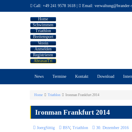
Call:
+49 241 9578 1618
|
Email:
verwaltung@brander-s
Home
Schwimmen
Triathlon
Breitensport
Verein
Anmelden
Registrieren
AbraxasTri
News
Termine
Kontakt
Download
Inter
Home
Triathlon
Ironman Frankfurt 2014
Ironman Frankfurt 2014
JoergSittig
BSV
,
Triathlon
30. Dezember 2016