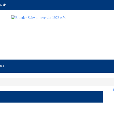
v.de
nes