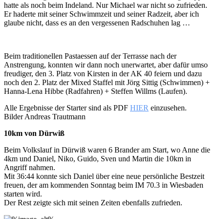
hatte als noch beim Indeland. Nur Michael war nicht so zufrieden.
Er haderte mit seiner Schwimmzeit und seiner Radzeit, aber ich
glaube nicht, dass es an den vergessenen Radschuhen lag …
Beim traditionellen Pastaessen auf der Terrasse nach der
Anstrengung, konnten wir dann noch unerwartet, aber dafür umso
freudiger, den 3. Platz von Kirsten in der AK 40 feiern und dazu
noch den 2. Platz der Mixed Staffel mit Jörg Sittig (Schwimmen) +
Hanna-Lena Hibbe (Radfahren) + Steffen Willms (Laufen).
Alle Ergebnisse der Starter sind als PDF
HIER
einzusehen.
Bilder Andreas Trautmann
10km von Dürwiß
Beim Volkslauf in Dürwiß waren 6 Brander am Start, wo Anne die
4km und Daniel, Niko, Guido, Sven und Martin die 10km in
Angriff nahmen.
Mit 36:44 konnte sich Daniel über eine neue persönliche Bestzeit
freuen, der am kommenden Sonntag beim IM 70.3 in Wiesbaden
starten wird.
Der Rest zeigte sich mit seinen Zeiten ebenfalls zufrieden.