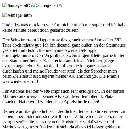
Und alles was nun kam war für mich einfach nur super und ich habe
keine Minute bereut doch gestartet zu sein.
Der Schwimmstart klappte trotz des gemeinsamen Starts aller 360
Trias doch relativ gut. Ich bin diesmal ganz außen an der Staumauer
gestartet und dadurch ohne nennenswerte Gekloppe
durchgekommen. Den Wegfall der zweimaligen Kletterpartie hinter
der Staumauer bei der Radstrecke fand ich als Nichtbergziege
extrem angenehm. Selbst den Lauf konnte ich ganz passabel
durchlaufen und meine Freude war groß, als der Sprecher mich
beim Zieleinlauf als Siegerin meiner AK ankündigte. Die Prämie
war wieder mein J !
Für Andreas lief der Wettkampf auch sehr erfolgreich. In der harten
Männerkonkurrenz in seiner AK konnte er den tollen 4. Platz
erzielen. Hatte wohl wieder seine Apfelschorle dabei!
Reiner war überglücklich sich deutlich zu letztem Jahr verbessert zu
haben, aber leider mussten wir Ihm den Zahn wieder ziehen, da er
„vergessen“ hatte, dass die neue Radstrecke verkürzt war und
Markus war ganz zufrieden mit sich, da alles viel besser geklappt