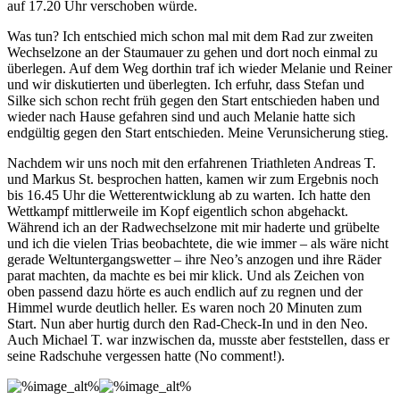
auf 17.20 Uhr verschoben würde.
Was tun? Ich entschied mich schon mal mit dem Rad zur zweiten
Wechselzone an der Staumauer zu gehen und dort noch einmal zu
überlegen. Auf dem Weg dorthin traf ich wieder Melanie und Reiner
und wir diskutierten und überlegten. Ich erfuhr, dass Stefan und
Silke sich schon recht früh gegen den Start entschieden haben und
wieder nach Hause gefahren sind und auch Melanie hatte sich
endgültig gegen den Start entschieden. Meine Verunsicherung stieg.
Nachdem wir uns noch mit den erfahrenen Triathleten Andreas T.
und Markus St. besprochen hatten, kamen wir zum Ergebnis noch
bis 16.45 Uhr die Wetterentwicklung ab zu warten. Ich hatte den
Wettkampf mittlerweile im Kopf eigentlich schon abgehackt.
Während ich an der Radwechselzone mit mir haderte und grübelte
und ich die vielen Trias beobachtete, die wie immer – als wäre nicht
gerade Weltuntergangswetter – ihre Neo’s anzogen und ihre Räder
parat machten, da machte es bei mir klick. Und als Zeichen von
oben passend dazu hörte es auch endlich auf zu regnen und der
Himmel wurde deutlich heller. Es waren noch 20 Minuten zum
Start. Nun aber hurtig durch den Rad-Check-In und in den Neo.
Auch Michael T. war inzwischen da, musste aber feststellen, dass er
seine Radschuhe vergessen hatte (No comment!).