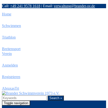
Call:
+49 241 9578 1618
|
Email:
verwaltung@brander-sv.de
Home
Schwimmen
Triathlon
Breitensport
Verein
Anmelden
Registrieren
AbraxasTri
Search »
Toggle navigation