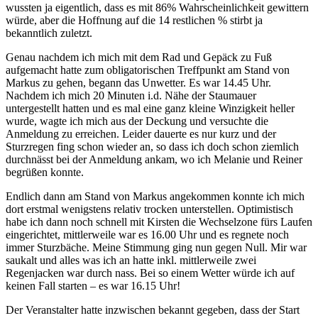
wussten ja eigentlich, dass es mit 86% Wahrscheinlichkeit gewittern
würde, aber die Hoffnung auf die 14 restlichen % stirbt ja
bekanntlich zuletzt.
Genau nachdem ich mich mit dem Rad und Gepäck zu Fuß
aufgemacht hatte zum obligatorischen Treffpunkt am Stand von
Markus zu gehen, begann das Unwetter. Es war 14.45 Uhr.
Nachdem ich mich 20 Minuten i.d. Nähe der Staumauer
untergestellt hatten und es mal eine ganz kleine Winzigkeit heller
wurde, wagte ich mich aus der Deckung und versuchte die
Anmeldung zu erreichen. Leider dauerte es nur kurz und der
Sturzregen fing schon wieder an, so dass ich doch schon ziemlich
durchnässt bei der Anmeldung ankam, wo ich Melanie und Reiner
begrüßen konnte.
Endlich dann am Stand von Markus angekommen konnte ich mich
dort erstmal wenigstens relativ trocken unterstellen. Optimistisch
habe ich dann noch schnell mit Kirsten die Wechselzone fürs Laufen
eingerichtet, mittlerweile war es 16.00 Uhr und es regnete noch
immer Sturzbäche. Meine Stimmung ging nun gegen Null. Mir war
saukalt und alles was ich an hatte inkl. mittlerweile zwei
Regenjacken war durch nass. Bei so einem Wetter würde ich auf
keinen Fall starten – es war 16.15 Uhr!
Der Veranstalter hatte inzwischen bekannt gegeben, dass der Start