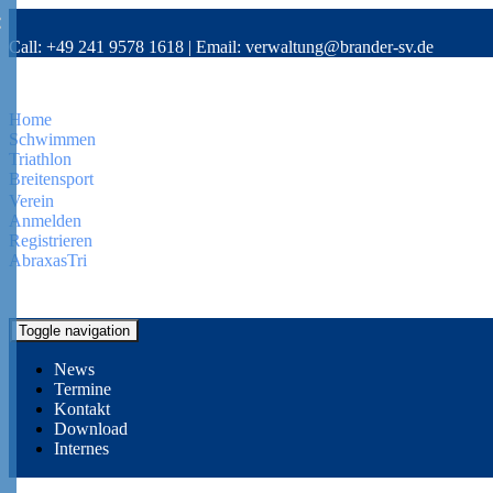
Call:
+49 241 9578 1618
|
Email:
verwaltung@brander-sv.de
Home
Schwimmen
Triathlon
Breitensport
Verein
Anmelden
Registrieren
AbraxasTri
Toggle navigation
News
Termine
Kontakt
Download
Internes