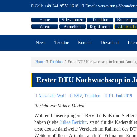
Call:
+49 241 9578 1618
|
Email:
verwaltung@brander-s
Home
Schwimmen
Triathlon
Breitenspor
Verein
Anmelden
Registrieren
AbraxasTr
News
Termine
Kontakt
Download
Inter
Home
Triathlon
Erster DTU Nachwuchscup in Jena mit Annika,
Erster DTU Nachwuchscup in Je
Alexander Wolf
BSV
,
Triathlon
19. Juni 2019
Bericht von Volker Meden
Während unsere jüngeren BSV Tri Kids und Steffen
haben (siehe
Julies Bericht
), stand für die Kaderath
erste deutschlandweite Vergleich im Rahmen des DT
Wettkampf dieser Art; aber auch für Felipa und Enno 