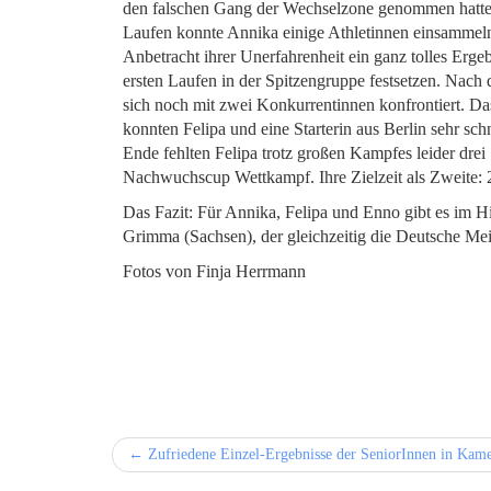
den falschen Gang der Wechselzone genommen hatte, ve
Laufen konnte Annika einige Athletinnen einsammeln u
Anbetracht ihrer Unerfahrenheit ein ganz tolles Ergeb
ersten Laufen in der Spitzengruppe festsetzen. Na
sich noch mit zwei Konkurrentinnen konfrontiert. Da
konnten Felipa und eine Starterin aus Berlin sehr sc
Ende fehlten Felipa trotz großen Kampfes leider dr
Nachwuchscup Wettkampf. Ihre Zielzeit als Zweite: 
Das Fazit: Für Annika, Felipa und Enno gibt es im
Grimma (Sachsen), der gleichzeitig die Deutsche Meist
Fotos von Finja Herrmann
← Zufriedene Einzel-Ergebnisse der SeniorInnen in Kame