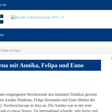
v.de
t
i
nes
 Felipa und Enno
na mit Annika, Felipa und Enno
 am vergangenen Wochenende den Indeland Triathlon gerockt
leten Annika Niederau, Felipa Herrmann und Enno Meden der
U Nachwuchscups in Jena an. Für Annika war es der erste
gab es etwas Neues. Da international schnelle, sehr kurze und