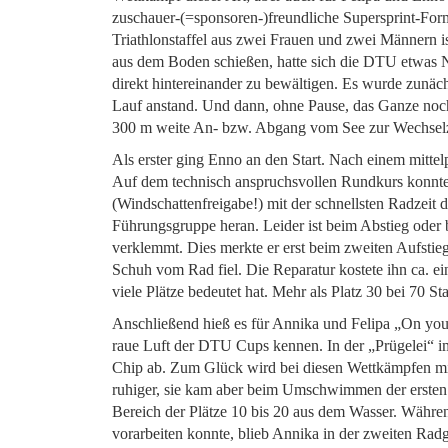
zuschauer-(=sponsoren-)freundliche Supersprint-Form
Triathlonstaffel aus zwei Frauen und zwei Männern i
aus dem Boden schießen, hatte sich die DTU etwas Neu
direkt hintereinander zu bewältigen. Es wurde zun
Lauf anstand. Und dann, ohne Pause, das Ganze noch
300 m weite An- bzw. Abgang vom See zur Wechsel
Als erster ging Enno an den Start. Nach einem mitte
Auf dem technisch anspruchsvollen Rundkurs konnte 
(Windschattenfreigabe!) mit der schnellsten Radzeit 
Führungsgruppe heran. Leider ist beim Abstieg oder 
verklemmt. Dies merkte er erst beim zweiten Aufsti
Schuh vom Rad fiel. Die Reparatur kostete ihn ca. e
viele Plätze bedeutet hat. Mehr als Platz 30 bei 70 Sta
Anschließend hieß es für Annika und Felipa „On you
raue Luft der DTU Cups kennen. In der „Prügelei“ im 
Chip ab. Zum Glück wird bei diesen Wettkämpfen mit z
ruhiger, sie kam aber beim Umschwimmen der ersten 
Bereich der Plätze 10 bis 20 aus dem Wasser. Währe
vorarbeiten konnte, blieb Annika in der zweiten Rad