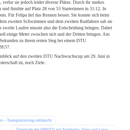
rlor sie jedoch leider diverse Plätze. Durch ihr starkes
nd finishte auf Platz 28 von 53 Starterinnen in 31:12. In
nis. Für Felipa lief das Rennen besser. Sie konnte sich beim
ch dem zweiten Schwimmen und dem zweiten Radfahren sah sie
s zweite Laufen musste also die Entscheidung bringen. Dabei
hnell einige Meter zwischen sich und der Dritten bringen. Am
ei Sekunden zu ihrem ersten Sieg bei einem DTU
28:57.
 Hinblick auf den zweiten DTU Nachwuchscup am 29. Juni in
erschaft ist, noch Ziele.
n – Teamplatzierung enttäuscht
Talentiade des NRWTV mit Friederike, Finja und Linas →