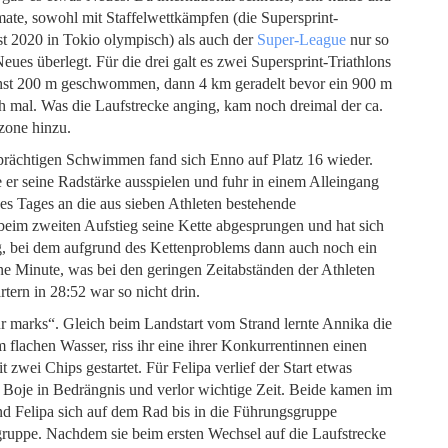
ate, sowohl mit Staffelwettkämpfen (die Supersprint-
st 2020 in Tokio olympisch) als auch der
Super-League
nur so
es überlegt. Für die drei galt es zwei Supersprint-Triathlons
ächst 200 m geschwommen, dann 4 km geradelt bevor ein 900 m
 mal. Was die Laufstrecke anging, kam noch dreimal der ca.
zone hinzu.
lprächtigen Schwimmen fand sich Enno auf Platz 16 wieder.
er seine Radstärke ausspielen und fuhr in einem Alleingang
des Tages an die aus sieben Athleten bestehende
beim zweiten Aufstieg seine Kette abgesprungen und hat sich
eg, bei dem aufgrund des Kettenproblems dann auch noch ein
ine Minute, was bei den geringen Zeitabständen der Athleten
rtern in 28:52 war so nicht drin.
r marks“. Gleich beim Landstart vom Strand lernte Annika die
flachen Wasser, riss ihr eine ihrer Konkurrentinnen einen
wei Chips gestartet. Für Felipa verlief der Start etwas
Boje in Bedrängnis und verlor wichtige Zeit. Beide kamen im
nd Felipa sich auf dem Rad bis in die Führungsgruppe
gruppe. Nachdem sie beim ersten Wechsel auf die Laufstrecke