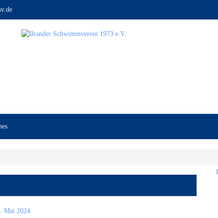
v.de
nes
. Mai 2024