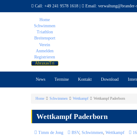
Call:
+49 241 9578 1618
|
Email:
verwaltung@brander-s
Home
Schwimmen
Triathlon
Breitensport
Verein
Anmelden
Registrieren
AbraxasTri
News
Termine
Kontakt
Download
Inter
Home
Schwimmen
Wettkampf
Wettkampf Paderborn
Wettkampf Paderborn
Timm de Jong
BSV
,
Schwimmen
,
Wettkampf
16