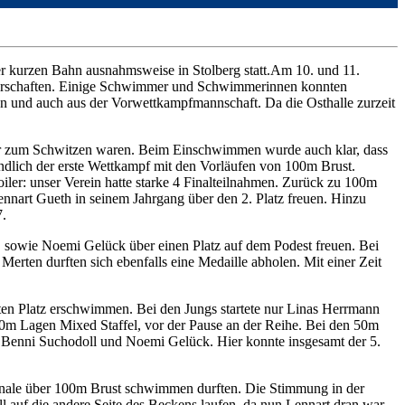
r kurzen Bahn ausnahmsweise in Stolberg statt.
Am 10. und 11.
terschaften. Einige Schwimmer und Schwimmerinnen konnten
en und auch aus der Vorwettkampfmannschaft. Da die Osthalle zurzeit
 nur zum Schwitzen waren. Beim Einschwimmen wurde auch klar, dass
ndlich der erste Wettkampf mit den Vorläufen von 100m Brust.
er: unser Verein hatte starke 4 Finalteilnahmen. Zurück zu 100m
nnart Gueth in seinem Jahrgang über den 2. Platz freuen. Hinzu
7.
sowie Noemi Gelück über einen Platz auf dem Podest freuen. Bei
erten durften sich ebenfalls eine Medaille abholen. Mit einer Zeit
en Platz erschwimmen. Bei den Jungs startete nur Linas Herrmann
50m Lagen Mixed Staffel, vor der Pause an der Reihe. Bei den 50m
, Benni Suchodoll und Noemi Gelück. Hier konnte insgesamt der 5.
Finale über 100m Brust schwimmen durften. Die Stimmung in der
ll auf die andere Seite des Beckens laufen, da nun Lennart dran war.