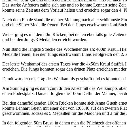
Das starke Anfeuern zahlte sich aus und so konnte Lennart seine Zeit
konnte seine Zeit aus dem Vorlauf halten und erreichte sogar den 4. Pl
Nach dem Finale stand die meiner Meinung nach aller schlimmste St
und eine Silber Medaille freuen. Bei den Jungs erschwamm Joni Sucho
Weiter ging es mit den 50m Rücken, bei denen ebenfalls gute Zei
und bei den Jungs 3 Medaillen erreicht wurden.
Nun stand die längste Strecke des Wochenendes an: 400m Kraul. Hier 
Medaille freuen. Bei den Jungs erschwamm Linas erfolgreich den 2. P
Der letzte Wettkampf des ersten Tages war die 4x50m Kraul Staffel
erreichen. Die Jungs konnten sogar den dritten Platz erreichen mit d
Damit war der erste Tag des Wettkampfs geschafft und es konnten sc
Am Sonntag ging es dann zum dritten Abschnitt des Wettkampfs über
einen Podestplatz. Danach folgten die 100m Delfin der Männer, bei den
Bei den darauffolgenden 100m Rücken konnte sich Anna Gueth erneut 
konnte Lennart Gueth mit einer Zeit von 1:08,40 auf den zweiten Pla
geschwommen, sodass es 5 Medaillen für die Mädchen und 3 für die 
In den folgenden 50m Brust, in denen man die Pflichtzeit der offene