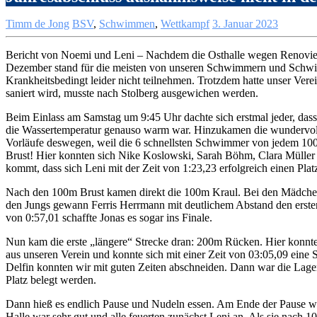
Timm de Jong
BSV
,
Schwimmen
,
Wettkampf
3. Januar 2023
Bericht von Noemi und Leni – Nachdem die Osthalle wegen Renovierun
Dezember stand für die meisten von unseren Schwimmern und Schwi
Krankheitsbedingt leider nicht teilnehmen. Trotzdem hatte unser Ve
saniert wird, musste nach Stolberg ausgewichen werden.
Beim Einlass am Samstag um 9:45 Uhr dachte sich erstmal jeder, das
die Wassertemperatur genauso warm war. Hinzukamen die wundervollen
Vorläufe deswegen, weil die 6 schnellsten Schwimmer von jedem 100e
Brust! Hier konnten sich Nike Koslowski, Sarah Böhm, Clara Müller s
kommt, dass sich Leni mit der Zeit von 1:23,23 erfolgreich einen Plat
Nach den 100m Brust kamen direkt die 100m Kraul. Bei den Mädchen
den Jungs gewann Ferris Herrmann mit deutlichem Abstand den ersten P
von 0:57,01 schaffte Jonas es sogar ins Finale.
Nun kam die erste „längere“ Strecke dran: 200m Rücken. Hier konnt
aus unseren Verein und konnte sich mit einer Zeit von 03:05,09 ein
Delfin konnten wir mit guten Zeiten abschneiden. Dann war die Lage
Platz belegt werden.
Dann hieß es endlich Pause und Nudeln essen. Am Ende der Pause war
Halle war sehr gut und alle feuerten zunächst Leni an. Als sie nach 1