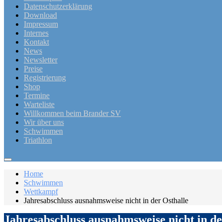
Datenschutzerklärung
Download
Impressum
Internes
Kontakt
News
Newsletter
Preise
Registrierung
Shop
Termine
Warteliste
Willkommen beim Brander SV
Wir über uns
Schwimmen
Triathlon
Home
Schwimmen
Wettkampf
Jahresabschluss ausnahmsweise nicht in der Osthalle
Jahresabschluss ausnahmsweise nicht in de