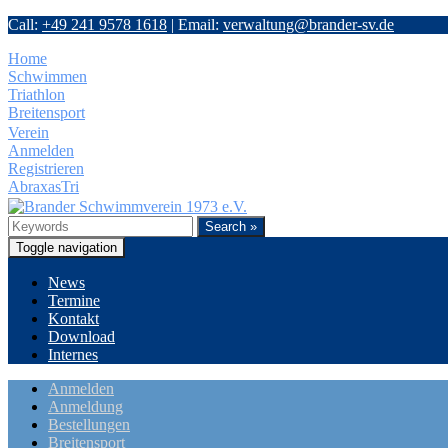
Call:
+49 241 9578 1618
|
Email:
verwaltung@brander-sv.de
Home
Schwimmen
Triathlon
Breitensport
Verein
Anmelden
Registrieren
AbraxasTri
Search »
Toggle navigation
News
Termine
Kontakt
Download
Internes
Anmelden
Anmeldung
Bestellungen
Breitensport