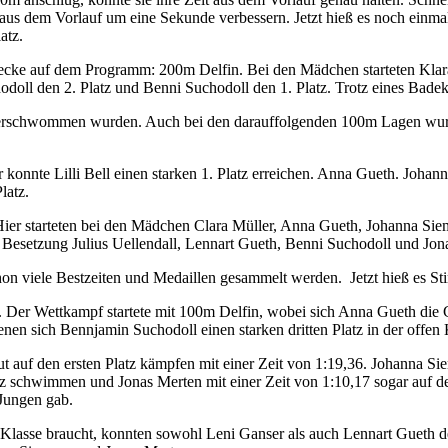
 aus dem Vorlauf um eine Sekunde verbessern. Jetzt hieß es noch einmal
atz.
recke auf dem Programm: 200m Delfin. Bei den Mädchen starteten Kla
doll den 2. Platz und Benni Suchodoll den 1. Platz. Trotz eines Bade
ten erschwommen wurden. Auch bei den darauffolgenden 100m Lagen wu
konnte Lilli Bell einen starken 1. Platz erreichen. Anna Gueth. Johan
latz.
. Hier starteten bei den Mädchen Clara Müller, Anna Gueth, Johanna S
er Besetzung Julius Uellendall, Lennart Gueth, Benni Suchodoll und Jon
hon viele Bestzeiten und Medaillen gesammelt werden. Jetzt hieß es S
. Der Wettkampf startete mit 100m Delfin, wobei sich Anna Gueth die
en sich Bennjamin Suchodoll einen starken dritten Platz in der offen Kl
auf den ersten Platz kämpfen mit einer Zeit von 1:19,36. Johanna Si
tz schwimmen und Jonas Merten mit einer Zeit von 1:10,17 sogar auf d
Jungen gab.
n Klasse braucht, konnten sowohl Leni Ganser als auch Lennart Gueth 