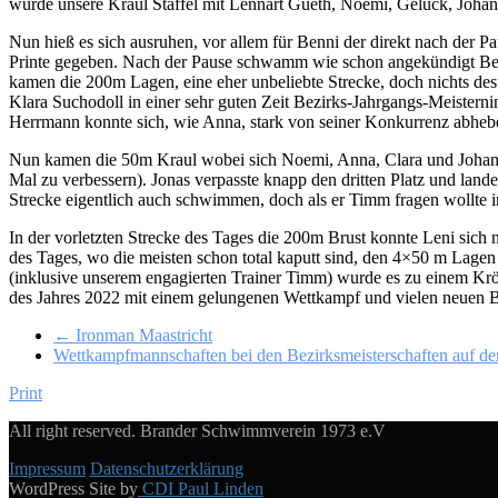
wurde unsere Kraul Staffel mit Lennart Gueth, Noemi, Gelück, Joha
Nun hieß es sich ausruhen, vor allem für Benni der direkt nach der
Printe gegeben. Nach der Pause schwamm wie schon angekündigt Benn
kamen die 200m Lagen, eine eher unbeliebte Strecke, doch nichts dest
Klara Suchodoll in einer sehr guten Zeit Bezirks-Jahrgangs-Meisterni
Herrmann konnte sich, wie Anna, stark von seiner Konkurrenz abheben
Nun kamen die 50m Kraul wobei sich Noemi, Anna, Clara und Johanna i
Mal zu verbessern). Jonas verpasste knapp den dritten Platz und lande
Strecke eigentlich auch schwimmen, doch als er Timm fragen wollte i
In der vorletzten Strecke des Tages die 200m Brust konnte Leni sich 
des Tages, wo die meisten schon total kaputt sind, den 4×50 m Lagen
(inklusive unserem engagierten Trainer Timm) wurde es zu einem Krö
des Jahres 2022 mit einem gelungenen Wettkampf und vielen neuen Be
← Ironman Maastricht
Wettkampfmannschaften bei den Bezirksmeisterschaften auf de
Print
All right reserved. Brander Schwimmverein 1973 e.V
Impressum
Datenschutzerklärung
WordPress Site by
CDI Paul Linden