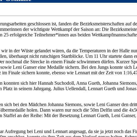
gsarbeiten geschlossen ist, fanden die Bezirksmeisterschaften auf de
mmerinnen der wichtigste Wettkampf der Saison an: Die Bezirksmeis
rein 25 erfolgreiche Teilnehmer*innen aus beiden Wettkampfmannschaft
s wir in der Wüste gelandet wären, da die Temperaturen in der Halle
, überhaupt nicht rutschigen Startblöcke. Um 11 Uhr startete dann e
r nochmal die Strecke in einem Finale schwimmen dürfen. Kurzer Spoil
owie Leni Ganser eine Medaille sichern. Bei den Jungs konnte sich Le
z im Finale sichern konnte, ebenso wie Lennart mit der Zeit von 1:16,4
 konnten sich hier Hannah Suchodoll, Anna Gueth, Johanna Siemons, 
latz in seinem Jahrgang. Julius Uellendall, Lennart Gueth und Jonas M
en sich bei den Mädchen Johanna Siemons, sowie Leni Ganser den dritt
e Silbermedaille holen. Dann waren nur noch die 50m Delfin und die 4x
n Staffel an der Reihe: Mit der Besetzung Lennart Gueth, Leni Ganser
 Aufregung bei Leni und Lennart angesagt, da sie ja jetzt noch das 
00m anschlug, konnte sie ihre Zeit aus dem Vorlauf genau halten. Schne