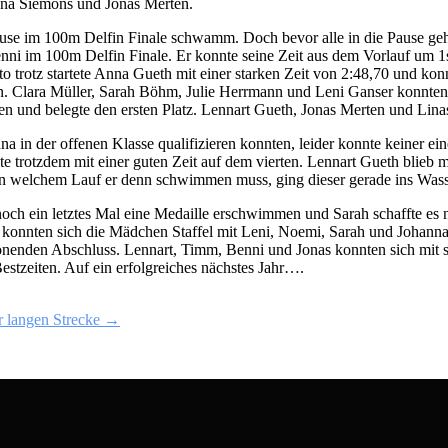
nna Siemons und Jonas Merten.
 Pause im 100m Delfin Finale schwamm. Doch bevor alle in die Pause g
i im 100m Delfin Finale. Er konnte seine Zeit aus dem Vorlauf um 1s
o trotz startete Anna Gueth mit einer starken Zeit von 2:48,70 und kon
n. Clara Müller, Sarah Böhm, Julie Herrmann und Leni Ganser konnten si
 und belegte den ersten Platz. Lennart Gueth, Jonas Merten und Linas H
n der offenen Klasse qualifizieren konnten, leider konnte keiner eine
te trotzdem mit einer guten Zeit auf dem vierten. Lennart Gueth blieb m
n welchem Lauf er denn schwimmen muss, ging dieser gerade ins Wasser
noch ein letztes Mal eine Medaille erschwimmen und Sarah schaffte es 
 konnten sich die Mädchen Staffel mit Leni, Noemi, Sarah und Johanna
nenden Abschluss. Lennart, Timm, Benni und Jonas konnten sich mit su
stzeiten. Auf ein erfolgreiches nächstes Jahr….
r langen Strecke →